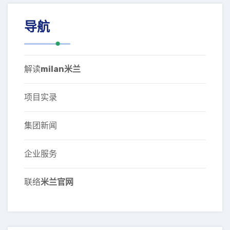
导航
解读
milan米兰
项目实录
集团新闻
企业服务
联络
米兰官网