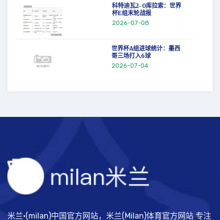
科特迪瓦2-0库拉索：世界
杯E组末轮战报
2026-07-08
世界杯A组进球统计：墨西
哥三场打入6球
2026-07-04
米兰·(milan)中国官方网站，米兰(Milan)体育官方网站 专注