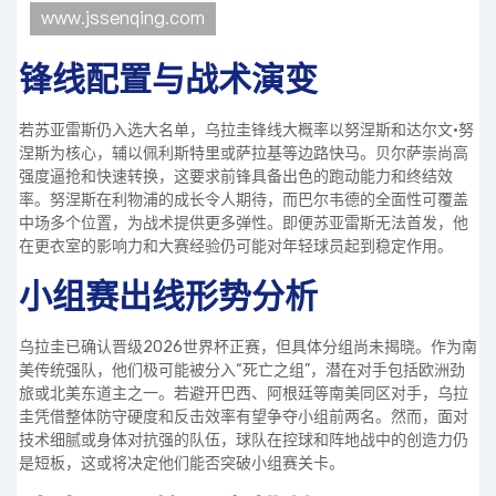
锋线配置与战术演变
若苏亚雷斯仍入选大名单，乌拉圭锋线大概率以努涅斯和达尔文·努
涅斯为核心，辅以佩利斯特里或萨拉基等边路快马。贝尔萨崇尚高
强度逼抢和快速转换，这要求前锋具备出色的跑动能力和终结效
率。努涅斯在利物浦的成长令人期待，而巴尔韦德的全面性可覆盖
中场多个位置，为战术提供更多弹性。即便苏亚雷斯无法首发，他
在更衣室的影响力和大赛经验仍可能对年轻球员起到稳定作用。
小组赛出线形势分析
乌拉圭已确认晋级2026世界杯正赛，但具体分组尚未揭晓。作为南
美传统强队，他们极可能被分入“死亡之组”，潜在对手包括欧洲劲
旅或北美东道主之一。若避开巴西、阿根廷等南美同区对手，乌拉
圭凭借整体防守硬度和反击效率有望争夺小组前两名。然而，面对
技术细腻或身体对抗强的队伍，球队在控球和阵地战中的创造力仍
是短板，这或将决定他们能否突破小组赛关卡。