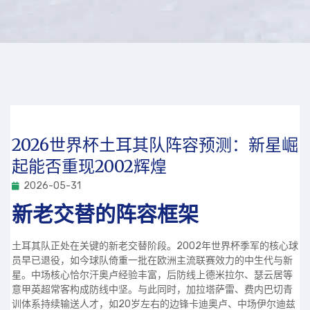
2026世界杯土耳其队阵容预测：新星崛
起能否重现2002辉煌
2026-05-31
新老交替的阵容框架
土耳其队正处在关键的新老交替阶段。2002年世界杯季军的核心球
员早已退役，如今球队倚重一批在欧洲主流联赛效力的中生代与新
星。中场核心恰尔汗奥卢经验丰富，后防线上德米拉尔、瑟云居等
意甲英超常客构成防线中坚。与此同时，加拉塔萨雷、费内巴切青
训体系持续输送人才，如20岁左右的边锋卡迪奥卢、中场伊尔迪兹