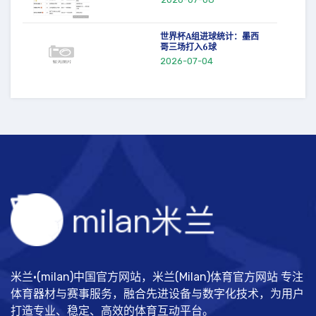
世界杯A组进球统计：墨西
哥三场打入6球
2026-07-04
米兰·(milan)中国官方网站，米兰(Milan)体育官方网站 专注
体育器材与赛事服务，融合先进设备与数字化技术，为用户
打造专业、稳定、高效的体育互动平台。