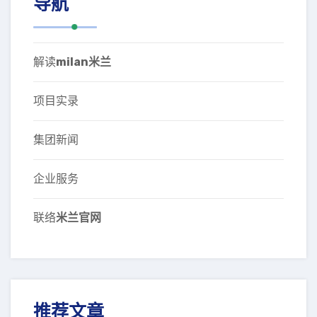
导航
解读
milan米兰
项目实录
集团新闻
企业服务
联络
米兰官网
推荐文章