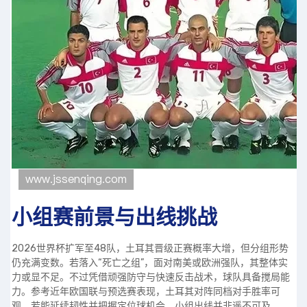
小组赛前景与出线挑战
2026世界杯扩军至48队，土耳其晋级正赛概率大增，但分组形势
仍充满变数。若落入“死亡之组”，面对南美或欧洲强队，其整体实
力或显不足。不过凭借顽强防守与快速反击战术，球队具备搅局能
力。参考近年欧国联与预选赛表现，土耳其对阵同档对手胜率可
观，若能延续韧性并把握定位球机会，小组出线并非遥不可及。