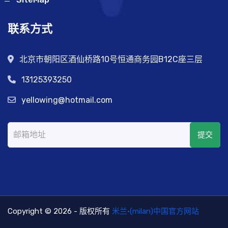
联系方式
北京市朝阳区酒仙桥路10号恒通商务园B12C座三层
13125393250
yellowing@hotmail.com
提交
Copyright © 2026 - 版权所有
米兰·(milan)中国官方网站