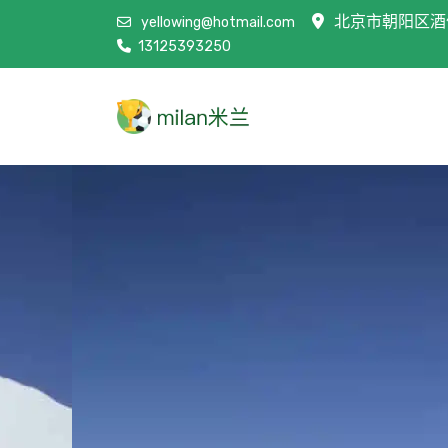
北京市朝阳区酒仙
yellowing@hotmail.com
13125393250