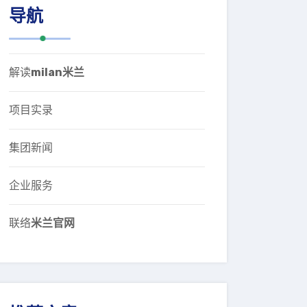
导航
解读
milan米兰
项目实录
集团新闻
企业服务
联络
米兰官网