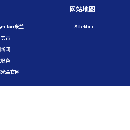
网站地图
读
milan米兰
SiteMap
目实录
团新闻
业服务
络
米兰官网
)中国官方网站