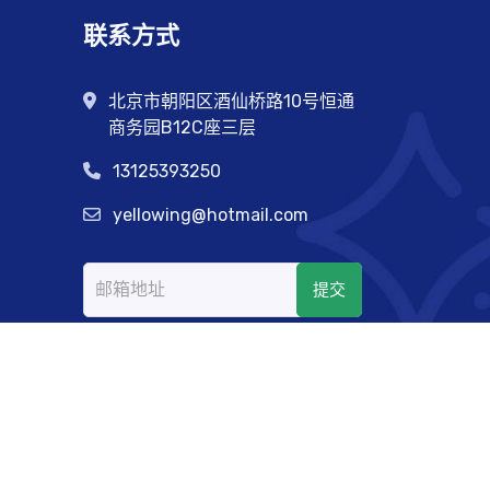
联系方式
北京市朝阳区酒仙桥路10号恒通
商务园B12C座三层
13125393250
yellowing@hotmail.com
提交