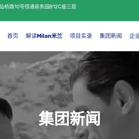
桥路10号恒通商务园B12C座三层
首页
解读
Milan米兰
项目实录
集团新闻
企
集团新闻