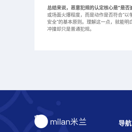
总结来说，恶意犯规的认定核心是“是否
或场面火爆程度，而是动作是否符合“以
安全”的基本原则。理解这一点，就能明
冲撞却只是普通犯规。
导航