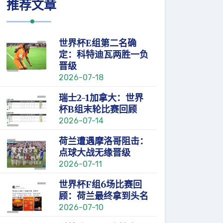
推荐文章
世界杯E组第二名确
定：科特迪瓦两胜一负
晋级
2026-07-18
瑞士2-1加拿大：世界
杯B组末轮比赛回顾
2026-07-14
荷兰遭遇摩洛哥阻击：
点球大战无缘晋级
2026-07-11
世界杯F组6场比赛回
顾：荷兰最终拿到头名
2026-07-10