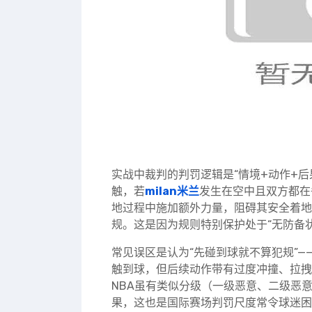
实战中裁判的判罚逻辑是“情境+动作+
触，若
milan米兰
发生在空中且双方都在
地过程中施加额外力量，阻碍其安全着地
规。这是因为规则特别保护处于“无防备
常见误区是认为“先碰到球就不算犯规”
触到球，但后续动作带有过度冲撞、拉拽
NBA虽有类似分级（一级恶意、二级恶意
果，这也是国际赛场判罚尺度常令球迷困