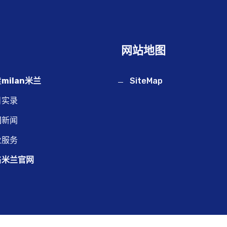
网站地图
读
milan米兰
SiteMap
目实录
团新闻
业服务
络
米兰官网