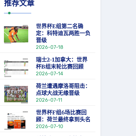
推荐文章
世界杯E组第二名确
定：科特迪瓦两胜一负
晋级
2026-07-18
瑞士2-1加拿大：世界
杯B组末轮比赛回顾
2026-07-14
荷兰遭遇摩洛哥阻击：
点球大战无缘晋级
2026-07-11
世界杯F组6场比赛回
顾：荷兰最终拿到头名
2026-07-10