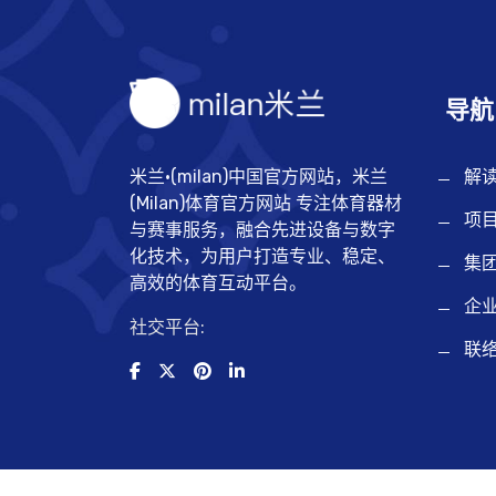
导航
米兰·(milan)中国官方网站，米兰
解
(Milan)体育官方网站 专注体育器材
项
与赛事服务，融合先进设备与数字
化技术，为用户打造专业、稳定、
集
高效的体育互动平台。
企
社交平台:
联