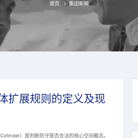
首页
集团新闻
体扩展规则的定义及现
 Cylinder）是判断防守是否合法的核心空间概念。