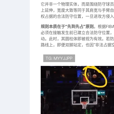
它并非一个物理实体，而是围绕防守球员
上延伸，宽度大致等同于其肩宽与手臂自
权占据的合法防守位置，一旦进攻方侵入
规则本质在于“先到先占”原则
。根据FI
必须在接触发生前已建立合法防守位置，
动。此时，其圆柱体即被视为有效。若防
路线上，即便双脚站定，也因“非法占据