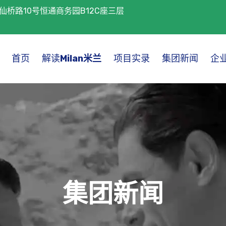
桥路10号恒通商务园B12C座三层
首页
解读
Milan米兰
项目实录
集团新闻
企
集团新闻