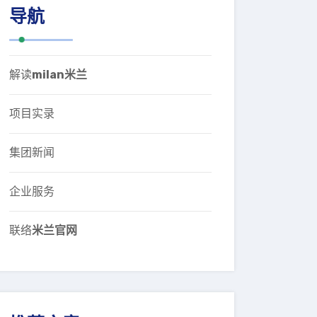
导航
解读
milan米兰
项目实录
集团新闻
企业服务
联络
米兰官网