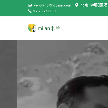
北京市朝阳区酒仙
yellowing@hotmail.com
13125393250