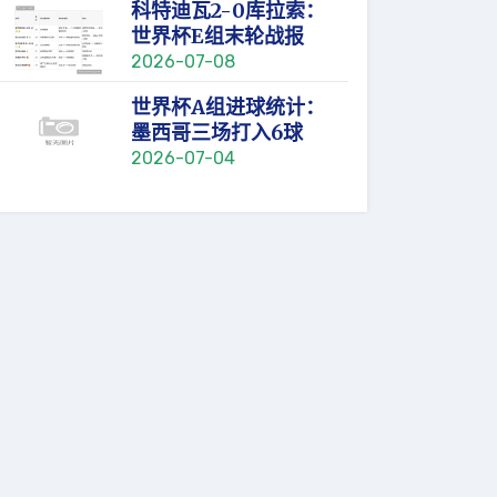
科特迪瓦2-0库拉索：
世界杯E组末轮战报
2026-07-08
世界杯A组进球统计：
墨西哥三场打入6球
2026-07-04