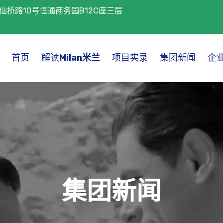
桥路10号恒通商务园B12C座三层
首页
解读
Milan米兰
项目实录
集团新闻
企
集团新闻