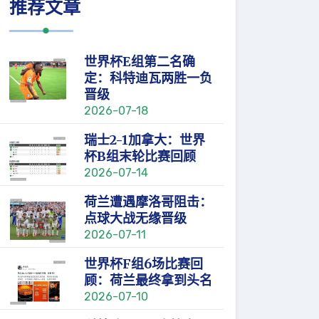
推荐文章
世界杯E组第二名确
定：科特迪瓦两胜一负
晋级
2026-07-18
瑞士2-1加拿大：世界
杯B组末轮比赛回顾
2026-07-14
荷兰遭遇摩洛哥阻击：
点球大战无缘晋级
2026-07-11
世界杯F组6场比赛回
顾：荷兰最终拿到头名
2026-07-10