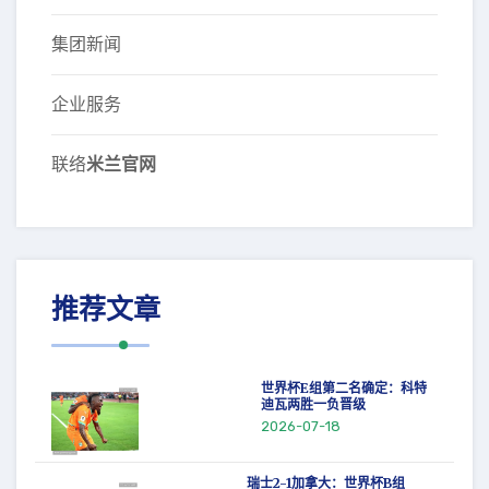
集团新闻
企业服务
联络
米兰官网
推荐文章
世界杯E组第二名确定：科特
迪瓦两胜一负晋级
2026-07-18
瑞士2-1加拿大：世界杯B组