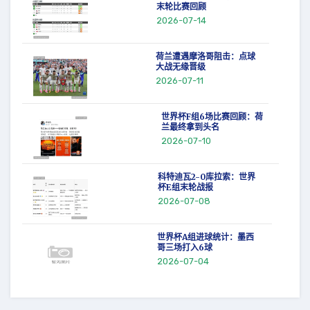
末轮比赛回顾
2026-07-14
荷兰遭遇摩洛哥阻击：点球
大战无缘晋级
2026-07-11
世界杯F组6场比赛回顾：荷
兰最终拿到头名
2026-07-10
科特迪瓦2-0库拉索：世界
杯E组末轮战报
2026-07-08
世界杯A组进球统计：墨西
哥三场打入6球
2026-07-04