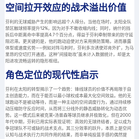
空间拉开效应的战术溢出价值
芬利的无球威胁产生的影响远超个人得分。当他在场时，太阳全队
禁区触球频率提升12%，因为对手不敢收缩内线；同时，纳什的挡
拆后中距离命中率提高4.7个百分点，得益于芬利牵制带来的防守延
阻迟滞。更关键的是，他的跑动迫使对方采用换防策略，进而暴露
体型或速度劣势——例如对阵马刺时，芬利多次诱使邓肯外扩，为马
里昂的空切打开通道。这种“间接助攻”虽未计入数据统计，却是太
阳进攻流畅运转的隐形枢纽。
角色定位的现代性启示
芬利在太阳的转型揭示了一个趋势：锋线球员的价值不再局限于自
主创造能力，而在于能否以最小球权成本最大化空间效益。他的无
球跑动不是被动等待，而是一种主动的空间调度行为，通过持续移
动压缩防守反应时间，从而将三分线外的静态威胁转化为动态优
势。这一模式后来被克莱·汤普森等球员继承并极致化，但在2000
年代中期，芬利已用实际表现证明：高效的无球终结者，足以成为
争冠球队不可或缺的战术支点。其三分效率的跃升，本质上是空间
认知与战术执行力共同作用的结果，而非单纯投篮手感的偶然提